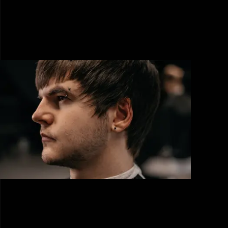
м.Ужгород, вул Івана Чендея, 8
(Льва Толстого)
Запис
Зателефонувати